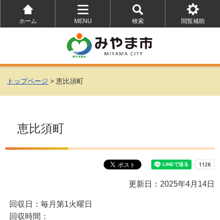
ホーム
MENU
検索
閲覧補助
を
を
を
開
開
開
く
く
く
トップページ
> 恵比須町
恵比須町
更新日：2025年4月14日
回収日：毎月第1火曜日
回収時間：