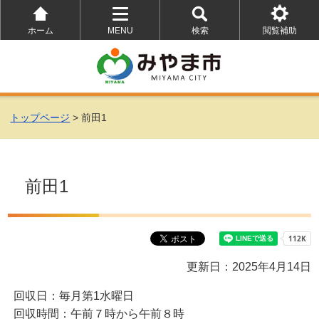
ホーム
MENU
検索
閲覧補助
を
を
を
開
開
開
く
く
く
トップページ
> 前田1
前田1
更新日：2025年4月14日
回収日：毎月第1水曜日
回収時間：午前７時から午前８時