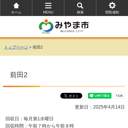
ホーム
MENU
検索
閲覧補助
を
を
を
開
開
開
く
く
く
トップページ
> 前田2
前田2
更新日：2025年4月14日
回収日：毎月第1水曜日
回収時間：午前７時から午前８時