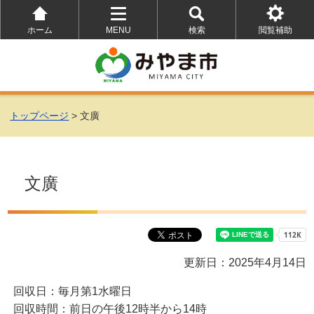
ホーム
MENU
検索
閲覧補助
を
を
を
開
開
開
く
く
く
トップページ
> 文廣
文廣
更新日：2025年4月14日
回収日：毎月第1水曜日
回収時間：前日の午後12時半から14時