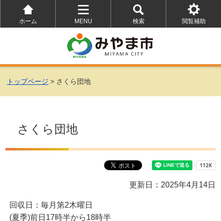
ホーム
MENU
検索
閲覧補助
を
を
を
開
開
開
く
く
く
トップページ
> さくら団地
さくら団地
更新日：2025年4月14日
回収日：毎月第2木曜日
(夏季)前日17時半から18時半