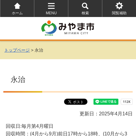
ホーム
MENU
検索
閲覧補助
を
を
を
開
開
開
く
く
く
トップページ
> 永治
永治
更新日：2025年4月14日
回収日:毎月第4月曜日
回収時間：(4月から9月)前日17時から18時、(10月から3