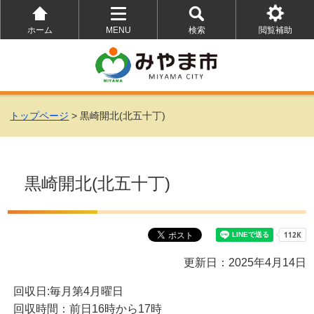
ホーム
MENU
検索
閲覧補助
を
を
を
開
開
開
く
く
く
トップページ
> 黒崎開北(北五十丁)
黒崎開北(北五十丁)
更新日：2025年4月14日
回収日:毎月第4月曜日
回収時間：前日16時から17時