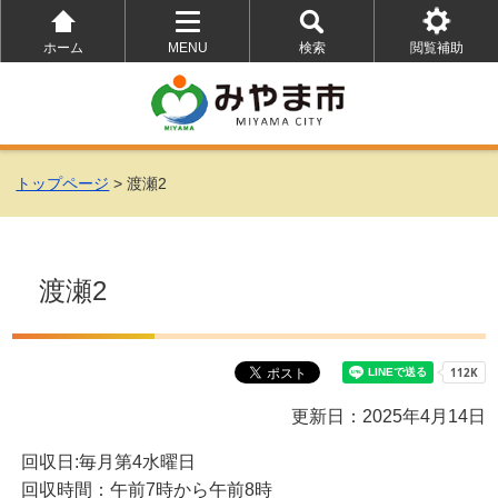
ホーム
MENU
検索
閲覧補助
を
を
を
開
開
開
く
く
く
トップページ
> 渡瀬2
渡瀬2
更新日：2025年4月14日
回収日:毎月第4水曜日
回収時間：午前7時から午前8時