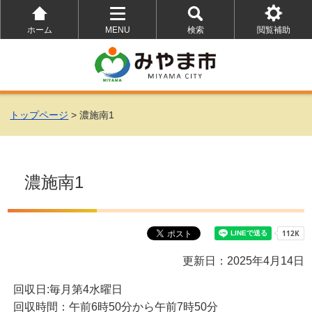
ホーム
MENU
検索
閲覧補助
を
を
を
開
開
開
く
く
く
トップページ
> 濃施南1
濃施南1
更新日：2025年4月14日
回収日:毎月第4水曜日
回収時間：午前6時50分から午前7時50分