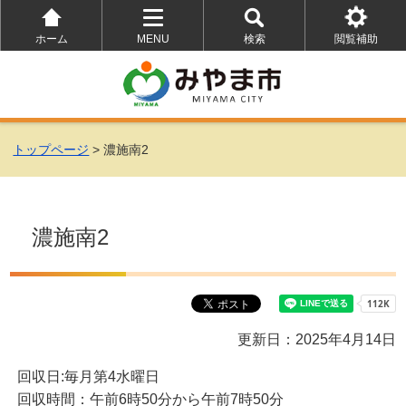
ホーム
MENU
検索
閲覧補助
を
を
を
開
開
開
く
く
く
トップページ
> 濃施南2
濃施南2
更新日：2025年4月14日
回収日:毎月第4水曜日
回収時間：午前6時50分から午前7時50分