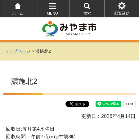
ホーム
MENU
検索
閲覧補助
を
を
を
開
開
開
く
く
く
トップページ
> 濃施北2
濃施北2
更新日：2025年4月14日
回収日:毎月第4水曜日
回収時間：午前7時から午前8時