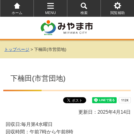
ホーム
MENU
検索
閲覧補助
を
を
を
開
開
開
く
く
く
トップページ
> 下楠田(市営団地)
下楠田(市営団地)
更新日：2025年4月14日
回収日:毎月第4水曜日
回収時間：午前7時から午前8時