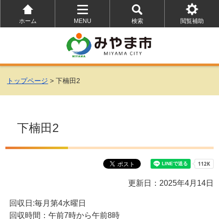
ホーム
MENU
検索
閲覧補助
を
を
を
開
開
開
く
く
く
トップページ
> 下楠田2
下楠田2
更新日：2025年4月14日
回収日:毎月第4水曜日
回収時間：午前7時から午前8時