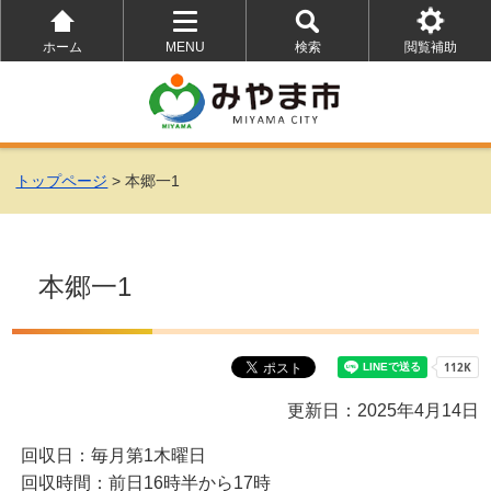
ホーム
MENU
検索
閲覧補助
を
を
を
開
開
開
く
く
く
トップページ
> 本郷一1
本郷一1
更新日：2025年4月14日
回収日：毎月第1木曜日
回収時間：前日16時半から17時