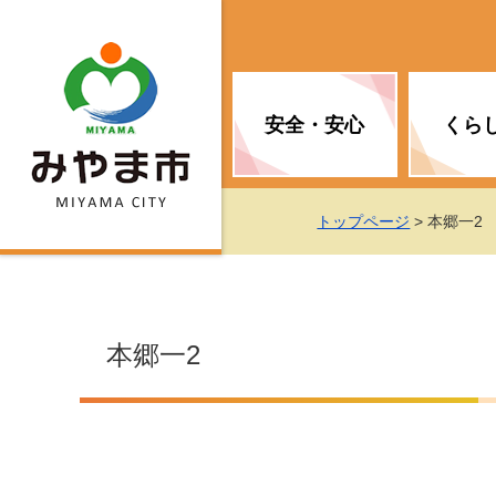
安全・安心
くら
お知らせ（安全・安心）
届け出・証明
子育て
医療
観光情報
市の政策
トップページ
> 本郷一2
消防
地球温暖化対策
文化
福祉
統計情報
入札・契約
本郷一2
移住・定住支援
予防接種
選挙
地球温暖化対策
労働・雇用
行政改革