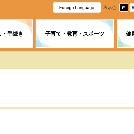
Foreign Language
表示色
し・手続き
子育て・教育・スポーツ
健
休日・夜間の急病
税金
教育
国民健康保険
企業誘致に関すること
市長の部屋
防災
水道・下水道
生涯学習
計画
商工業
市役所ご案内
PM2.5について
年金
障がい者福祉
財政状況
オスプレイ
道路・水路
高齢者福祉
広報・広聴
土木・建築
広告事業
各種相談
市民活動・市
新型コロナウ
健康づくり
職員・人事
情報公開と個
ついて
公共交通
デジタル地域
みやま市議会
企業版ふるさ