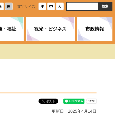
ト
文字サイズ
内
検
索
康・福祉
観光・ビジネス
市政情報
・浄化槽
生活安全情報
ごみ・リサイクル
スポーツ
後期高齢者医療制度
農林水産業
みやま市の紹介
空き家・住宅・市営住宅
介護保険
バイオマスセンター「ルフラ
市のさまざまな計画
ン」
政参加
イルス感染症に
ペット・動物・環境
市へのご意見・パブリックコ
人情報保護制度
とびうめネット
メント
通貨
と納税
附属機関
更新日：2025年4月14日