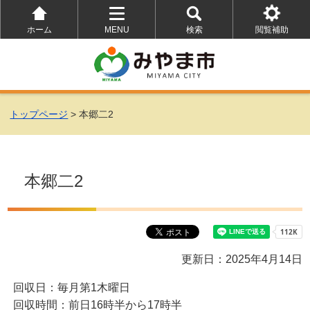
ホーム
MENU
検索
閲覧補助
を
を
を
開
開
開
く
く
く
トップページ
> 本郷二2
本郷二2
更新日：2025年4月14日
回収日：毎月第1木曜日
回収時間：前日16時半から17時半