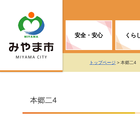
安全・安心
くら
お知らせ（安全・安心）
届け出・証明
子育て
医療
観光情報
市の政策
トップページ
> 本郷二4
消防
地球温暖化対策
文化
福祉
統計情報
入札・契約
本郷二4
移住・定住支援
予防接種
選挙
地球温暖化対策
労働・雇用
行政改革