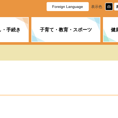
Foreign Language
表示色
し・手続き
子育て・教育・スポーツ
健
休日・夜間の急病
税金
教育
国民健康保険
企業誘致に関すること
市長の部屋
防災
水道・下水道
生涯学習
計画
商工業
市役所ご案内
PM2.5について
年金
障がい者福祉
財政状況
オスプレイ
道路・水路
高齢者福祉
広報・広聴
土木・建築
広告事業
各種相談
市民活動・市
新型コロナウ
健康づくり
職員・人事
情報公開と個
ついて
公共交通
デジタル地域
みやま市議会
企業版ふるさ