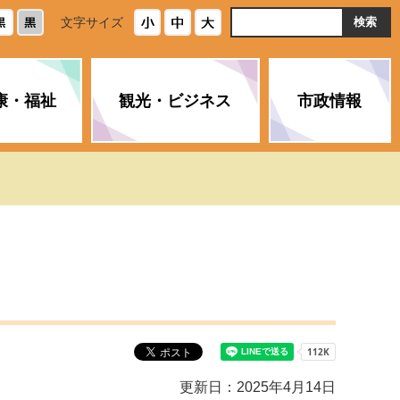
ト
文字サイズ
内
検
索
康・福祉
観光・ビジネス
市政情報
・浄化槽
生活安全情報
ごみ・リサイクル
スポーツ
後期高齢者医療制度
農林水産業
みやま市の紹介
空き家・住宅・市営住宅
介護保険
バイオマスセンター「ルフラ
市のさまざまな計画
ン」
政参加
イルス感染症に
ペット・動物・環境
市へのご意見・パブリックコ
人情報保護制度
とびうめネット
メント
通貨
と納税
附属機関
更新日：2025年4月14日