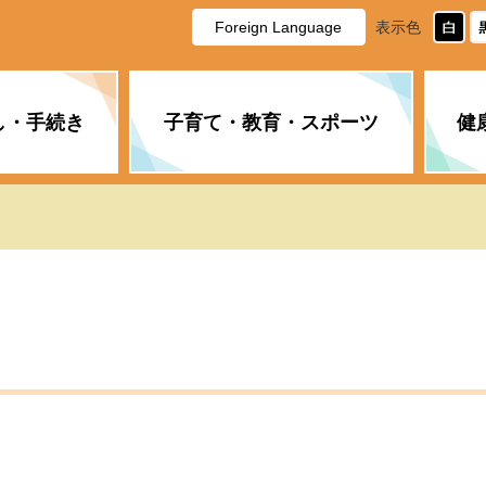
Foreign Language
表示色
し・手続き
子育て・教育・スポーツ
健
休日・夜間の急病
税金
教育
国民健康保険
企業誘致に関すること
市長の部屋
防災
水道・下水道
生涯学習
計画
商工業
市役所ご案内
PM2.5について
年金
障がい者福祉
財政状況
オスプレイ
道路・水路
高齢者福祉
広報・広聴
土木・建築
広告事業
各種相談
市民活動・市
新型コロナウ
健康づくり
職員・人事
情報公開と個
ついて
公共交通
デジタル地域
みやま市議会
企業版ふるさ