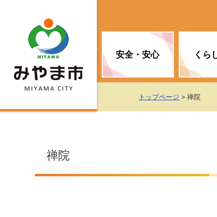
安全・安心
くら
お知らせ（安全・安心）
届け出・証明
子育て
医療
観光情報
市の政策
トップページ
> 禅院
消防
地球温暖化対策
文化
福祉
統計情報
入札・契約
禅院
移住・定住支援
予防接種
選挙
地球温暖化対策
労働・雇用
行政改革