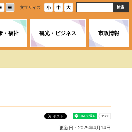
ト
文字サイズ
内
検
索
康・福祉
観光・ビジネス
市政情報
・浄化槽
生活安全情報
ごみ・リサイクル
スポーツ
後期高齢者医療制度
農林水産業
みやま市の紹介
空き家・住宅・市営住宅
介護保険
バイオマスセンター「ルフラ
市のさまざまな計画
ン」
政参加
イルス感染症に
ペット・動物・環境
市へのご意見・パブリックコ
人情報保護制度
とびうめネット
メント
通貨
と納税
附属機関
更新日：2025年4月14日