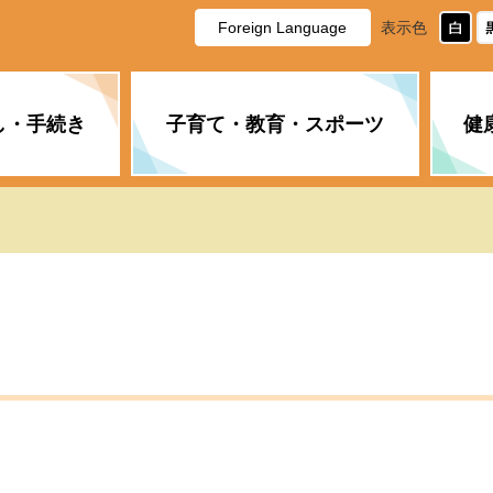
Foreign Language
表示色
し・手続き
子育て・教育・スポーツ
健
休日・夜間の急病
税金
教育
国民健康保険
企業誘致に関すること
市長の部屋
防災
水道・下水道
生涯学習
計画
商工業
市役所ご案内
PM2.5について
年金
障がい者福祉
財政状況
オスプレイ
道路・水路
高齢者福祉
広報・広聴
土木・建築
広告事業
各種相談
市民活動・市
新型コロナウ
健康づくり
職員・人事
情報公開と個
ついて
公共交通
デジタル地域
みやま市議会
企業版ふるさ