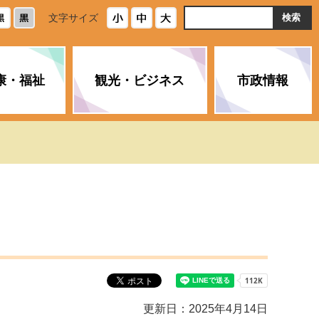
ト
文字サイズ
内
検
索
康・福祉
観光・ビジネス
市政情報
・浄化槽
生活安全情報
ごみ・リサイクル
スポーツ
後期高齢者医療制度
農林水産業
みやま市の紹介
空き家・住宅・市営住宅
介護保険
バイオマスセンター「ルフラ
市のさまざまな計画
ン」
政参加
イルス感染症に
ペット・動物・環境
市へのご意見・パブリックコ
人情報保護制度
とびうめネット
メント
通貨
と納税
附属機関
更新日：2025年4月14日