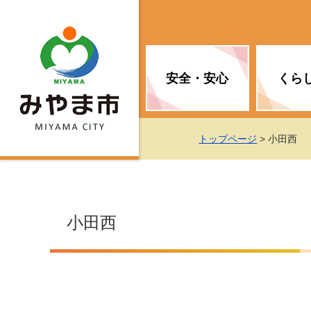
安全・安心
くら
お知らせ（安全・安心）
届け出・証明
子育て
医療
観光情報
市の政策
トップページ
> 小田西
消防
地球温暖化対策
文化
福祉
統計情報
入札・契約
小田西
移住・定住支援
予防接種
選挙
地球温暖化対策
労働・雇用
行政改革