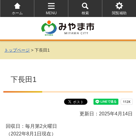
ホーム
MENU
検索
閲覧補助
を
を
を
開
開
開
く
く
く
トップページ
> 下長田1
下長田1
更新日：2025年4月14日
回収日：毎月第2火曜日
（2022年8月1日現在）