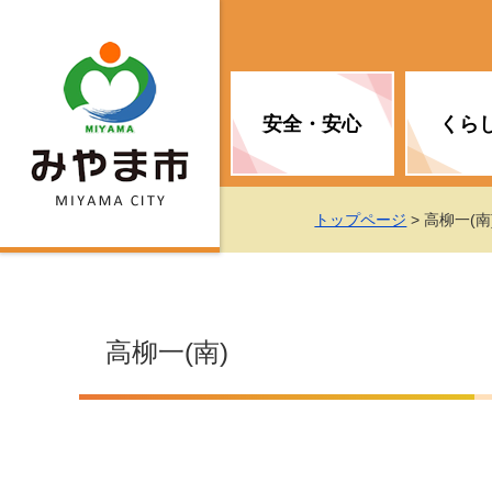
安全・安心
くら
お知らせ（安全・安心）
届け出・証明
子育て
医療
観光情報
市の政策
トップページ
> 高柳一(南
消防
地球温暖化対策
文化
福祉
統計情報
入札・契約
高柳一(南)
移住・定住支援
予防接種
選挙
地球温暖化対策
労働・雇用
行政改革