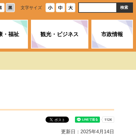
ト
文字サイズ
内
検
索
康・福祉
観光・ビジネス
市政情報
・浄化槽
生活安全情報
ごみ・リサイクル
スポーツ
後期高齢者医療制度
農林水産業
みやま市の紹介
空き家・住宅・市営住宅
介護保険
バイオマスセンター「ルフラ
市のさまざまな計画
ン」
政参加
イルス感染症に
ペット・動物・環境
市へのご意見・パブリックコ
人情報保護制度
とびうめネット
メント
通貨
と納税
附属機関
更新日：2025年4月14日