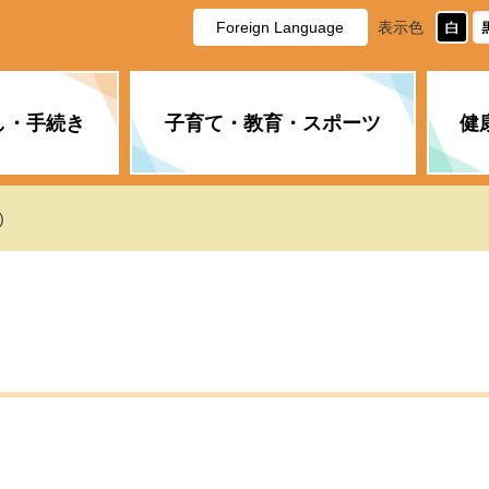
Foreign Language
表示色
し・手続き
子育て・教育・スポーツ
健
休日・夜間の急病
税金
教育
国民健康保険
企業誘致に関すること
市長の部屋
防災
水道・下水道
生涯学習
計画
商工業
市役所ご案内
)
PM2.5について
年金
障がい者福祉
財政状況
オスプレイ
道路・水路
高齢者福祉
広報・広聴
土木・建築
広告事業
各種相談
市民活動・市
新型コロナウ
健康づくり
職員・人事
情報公開と個
ついて
公共交通
デジタル地域
みやま市議会
企業版ふるさ