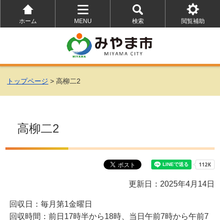
ホーム
MENU
検索
閲覧補助
を
を
を
開
開
開
く
く
く
トップページ
> 高柳二2
高柳二2
更新日：2025年4月14日
回収日：毎月第1金曜日
回収時間：前日17時半から18時、当日午前7時から午前7