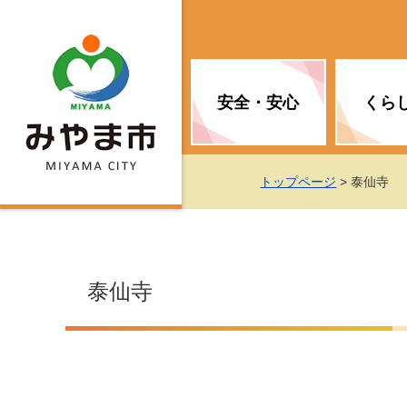
安全・安心
くら
お知らせ（安全・安心）
届け出・証明
子育て
医療
観光情報
市の政策
トップページ
> 泰仙寺
消防
地球温暖化対策
文化
福祉
統計情報
入札・契約
泰仙寺
移住・定住支援
予防接種
選挙
地球温暖化対策
労働・雇用
行政改革