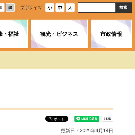
ト
文字サイズ
内
検
索
康・福祉
観光・ビジネス
市政情報
・浄化槽
生活安全情報
ごみ・リサイクル
スポーツ
後期高齢者医療制度
農林水産業
みやま市の紹介
空き家・住宅・市営住宅
介護保険
バイオマスセンター「ルフラ
市のさまざまな計画
ン」
政参加
イルス感染症に
ペット・動物・環境
市へのご意見・パブリックコ
人情報保護制度
とびうめネット
メント
通貨
と納税
附属機関
更新日：2025年4月14日