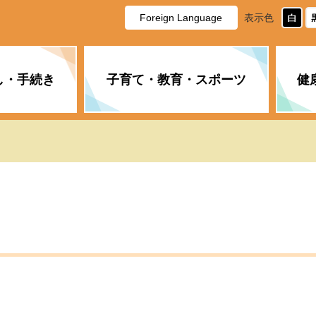
Foreign Language
表示色
し・手続き
子育て・教育・スポーツ
健
休日・夜間の急病
税金
教育
国民健康保険
企業誘致に関すること
市長の部屋
防災
水道・下水道
生涯学習
計画
商工業
市役所ご案内
PM2.5について
年金
障がい者福祉
財政状況
オスプレイ
道路・水路
高齢者福祉
広報・広聴
土木・建築
広告事業
各種相談
市民活動・市
新型コロナウ
健康づくり
職員・人事
情報公開と個
ついて
公共交通
デジタル地域
みやま市議会
企業版ふるさ