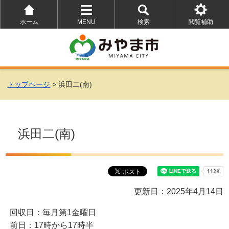
ホーム
MENU
検索
閲覧補助
を
を
を
開
開
開
く
く
く
トップページ
> 浜田二(南)
浜田二(南)
更新日：2025年4月14日
回収日：毎月第1金曜日
前日：17時から17時半