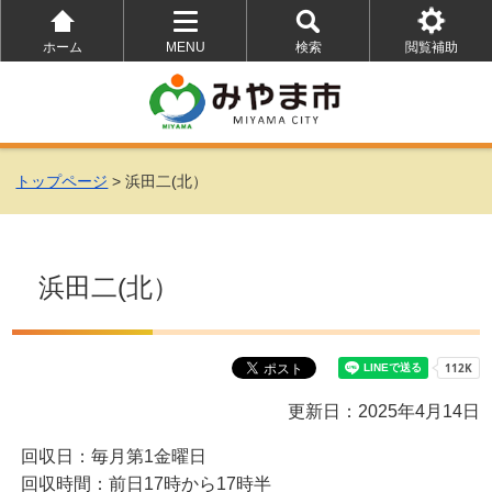
ホーム
MENU
検索
閲覧補助
を
を
を
開
開
開
く
く
く
トップページ
> 浜田二(北）
浜田二(北）
更新日：2025年4月14日
回収日：毎月第1金曜日
回収時間：前日17時から17時半