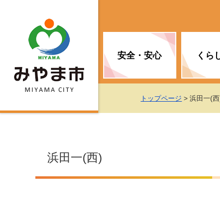
安全・安心
くら
お知らせ（安全・安心）
届け出・証明
子育て
医療
観光情報
市の政策
トップページ
> 浜田一(西
消防
地球温暖化対策
文化
福祉
統計情報
入札・契約
浜田一(西)
移住・定住支援
予防接種
選挙
地球温暖化対策
労働・雇用
行政改革