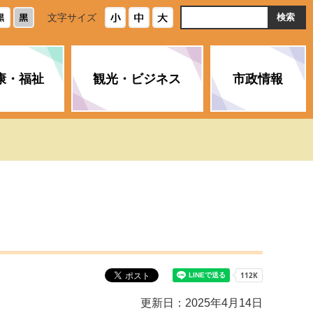
ト
文字サイズ
内
検
索
康・福祉
観光・ビジネス
市政情報
・浄化槽
生活安全情報
ごみ・リサイクル
スポーツ
後期高齢者医療制度
農林水産業
みやま市の紹介
空き家・住宅・市営住宅
介護保険
バイオマスセンター「ルフラ
市のさまざまな計画
ン」
政参加
イルス感染症に
ペット・動物・環境
市へのご意見・パブリックコ
人情報保護制度
とびうめネット
メント
通貨
と納税
附属機関
更新日：2025年4月14日