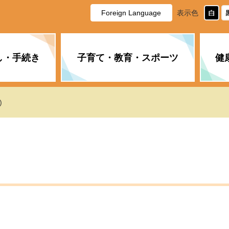
Foreign Language
表示色
し・手続き
子育て・教育・スポーツ
健
休日・夜間の急病
税金
教育
国民健康保険
企業誘致に関すること
市長の部屋
防災
水道・下水道
生涯学習
計画
商工業
市役所ご案内
)
PM2.5について
年金
障がい者福祉
財政状況
オスプレイ
道路・水路
高齢者福祉
広報・広聴
土木・建築
広告事業
各種相談
市民活動・市
新型コロナウ
健康づくり
職員・人事
情報公開と個
ついて
公共交通
デジタル地域
みやま市議会
企業版ふるさ