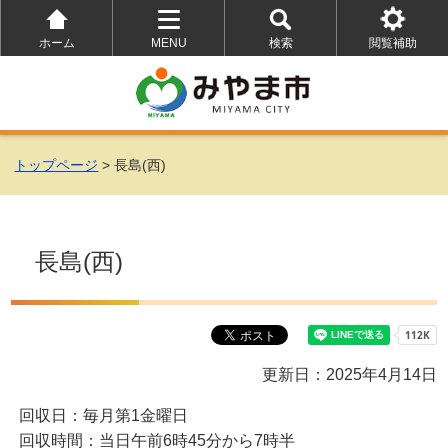
ホーム
MENU
検索
閲覧補助
を
を
を
開
開
開
く
く
く
トップページ
> 長島(西)
長島(西)
更新日：2025年4月14日
回収日：毎月第1金曜日
回収時間：当日午前6時45分から7時半