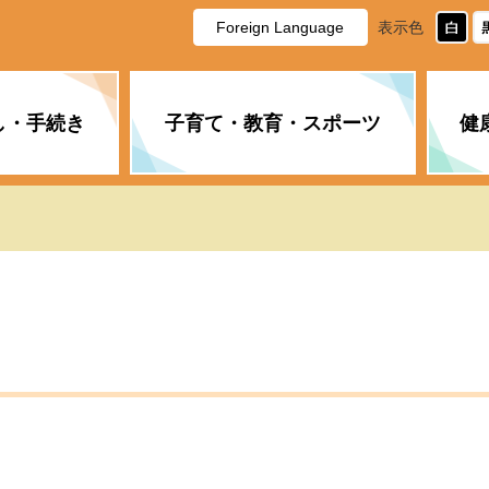
Foreign Language
表示色
し・手続き
子育て・教育・スポーツ
健
休日・夜間の急病
税金
教育
国民健康保険
企業誘致に関すること
市長の部屋
防災
水道・下水道
生涯学習
計画
商工業
市役所ご案内
PM2.5について
年金
障がい者福祉
財政状況
オスプレイ
道路・水路
高齢者福祉
広報・広聴
土木・建築
広告事業
各種相談
市民活動・市
新型コロナウ
健康づくり
職員・人事
情報公開と個
ついて
公共交通
デジタル地域
みやま市議会
企業版ふるさ