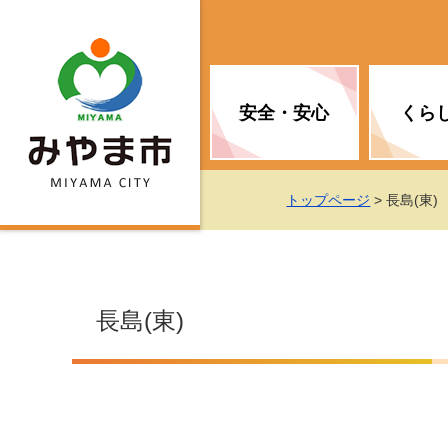
安全・安心
くら
お知らせ（安全・安心）
届け出・証明
子育て
医療
観光情報
市の政策
トップページ
> 長島(東)
消防
地球温暖化対策
文化
福祉
統計情報
入札・契約
長島(東)
移住・定住支援
予防接種
選挙
地球温暖化対策
労働・雇用
行政改革