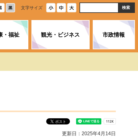
ト
文字サイズ
内
検
索
康・福祉
観光・ビジネス
市政情報
・浄化槽
生活安全情報
ごみ・リサイクル
スポーツ
後期高齢者医療制度
農林水産業
みやま市の紹介
空き家・住宅・市営住宅
介護保険
バイオマスセンター「ルフラ
市のさまざまな計画
ン」
政参加
イルス感染症に
ペット・動物・環境
市へのご意見・パブリックコ
人情報保護制度
とびうめネット
メント
通貨
と納税
附属機関
更新日：2025年4月14日