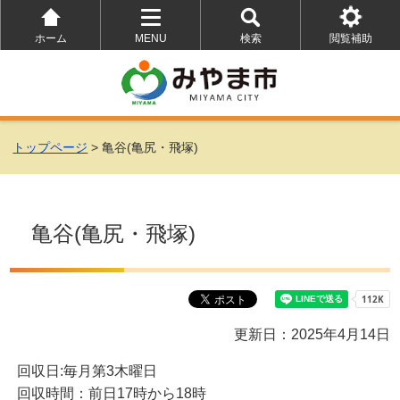
ホーム
MENU
検索
閲覧補助
を
を
を
開
開
開
く
く
く
トップページ
> 亀谷(亀尻・飛塚)
亀谷(亀尻・飛塚)
更新日：2025年4月14日
回収日:毎月第3木曜日
回収時間：前日17時から18時