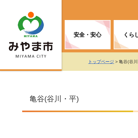
安全・安心
くら
お知らせ（安全・安心）
届け出・証明
子育て
医療
観光情報
市の政策
トップページ
> 亀谷(谷川
消防
地球温暖化対策
文化
福祉
統計情報
入札・契約
亀谷(谷川・平)
移住・定住支援
予防接種
選挙
地球温暖化対策
労働・雇用
行政改革