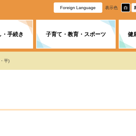
Foreign Language
表示色
し・手続き
子育て・教育・スポーツ
健
休日・夜間の急病
税金
教育
国民健康保険
企業誘致に関すること
市長の部屋
防災
水道・下水道
生涯学習
計画
商工業
市役所ご案内
・平)
PM2.5について
年金
障がい者福祉
財政状況
オスプレイ
道路・水路
高齢者福祉
広報・広聴
土木・建築
広告事業
各種相談
市民活動・市
新型コロナウ
健康づくり
職員・人事
情報公開と個
ついて
公共交通
デジタル地域
みやま市議会
企業版ふるさ