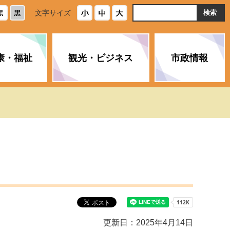
ト
文字サイズ
内
検
索
康・福祉
観光・ビジネス
市政情報
・浄化槽
生活安全情報
ごみ・リサイクル
スポーツ
後期高齢者医療制度
農林水産業
みやま市の紹介
空き家・住宅・市営住宅
介護保険
バイオマスセンター「ルフラ
市のさまざまな計画
ン」
政参加
イルス感染症に
ペット・動物・環境
市へのご意見・パブリックコ
人情報保護制度
とびうめネット
メント
通貨
と納税
附属機関
更新日：2025年4月14日