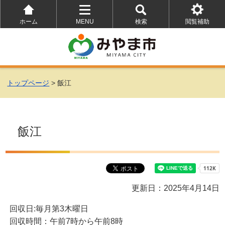
ホーム
MENU
検索
閲覧補助
を
を
を
開
開
開
く
く
く
トップページ
> 飯江
飯江
更新日：2025年4月14日
回収日:毎月第3木曜日
回収時間：午前7時から午前8時