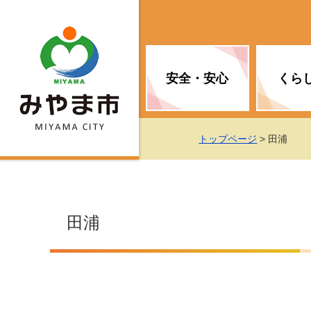
安全・安心
くら
お知らせ（安全・安心）
届け出・証明
子育て
医療
観光情報
市の政策
トップページ
> 田浦
消防
地球温暖化対策
文化
福祉
統計情報
入札・契約
田浦
移住・定住支援
予防接種
選挙
地球温暖化対策
労働・雇用
行政改革