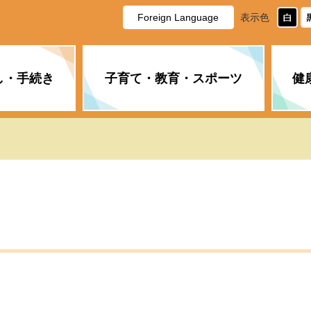
Foreign Language
表示色
し・手続き
子育て・教育・スポーツ
健
休日・夜間の急病
税金
教育
国民健康保険
企業誘致に関すること
市長の部屋
防災
水道・下水道
生涯学習
計画
商工業
市役所ご案内
PM2.5について
年金
障がい者福祉
財政状況
オスプレイ
道路・水路
高齢者福祉
広報・広聴
土木・建築
広告事業
各種相談
市民活動・市
新型コロナウ
健康づくり
職員・人事
情報公開と個
ついて
公共交通
デジタル地域
みやま市議会
企業版ふるさ