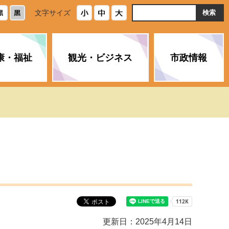
ト
文字サイズ
内
検
索
康・福祉
観光・ビジネス
市政情報
・浄化槽
生活安全情報
ごみ・リサイクル
スポーツ
後期高齢者医療制度
農林水産業
みやま市の紹介
空き家・住宅・市営住宅
介護保険
バイオマスセンター「ルフラ
市のさまざまな計画
ン」
政参加
イルス感染症に
ペット・動物・環境
市へのご意見・パブリックコ
人情報保護制度
とびうめネット
メント
通貨
と納税
附属機関
更新日：2025年4月14日