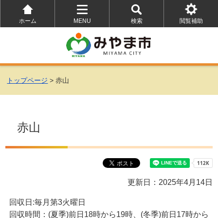
ホーム
MENU
検索
閲覧補助
を
を
を
開
開
開
く
く
く
トップページ
> 赤山
赤山
更新日：2025年4月14日
回収日:毎月第3火曜日
回収時間：(夏季)前日18時から19時、(冬季)前日17時から