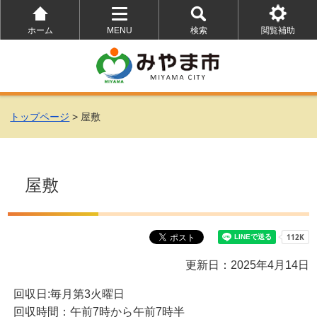
ホーム
MENU
検索
閲覧補助
を
を
を
開
開
開
く
く
く
トップページ
> 屋敷
屋敷
更新日：2025年4月14日
回収日:毎月第3火曜日
回収時間：午前7時から午前7時半