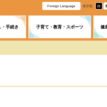
Foreign Language
表示色
し・手続き
子育て・教育・スポーツ
健
休日・夜間の急病
税金
教育
国民健康保険
企業誘致に関すること
市長の部屋
防災
水道・下水道
生涯学習
計画
商工業
市役所ご案内
PM2.5について
年金
障がい者福祉
財政状況
オスプレイ
道路・水路
高齢者福祉
広報・広聴
土木・建築
広告事業
各種相談
市民活動・市
新型コロナウ
健康づくり
職員・人事
情報公開と個
ついて
公共交通
デジタル地域
みやま市議会
企業版ふるさ