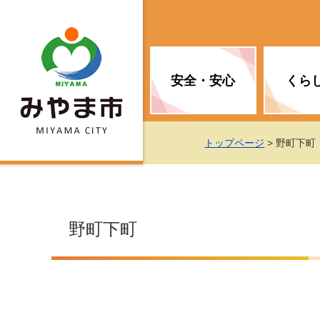
安全・安心
くら
お知らせ（安全・安心）
届け出・証明
子育て
医療
観光情報
市の政策
トップページ
> 野町下町
消防
地球温暖化対策
文化
福祉
統計情報
入札・契約
野町下町
移住・定住支援
予防接種
選挙
地球温暖化対策
労働・雇用
行政改革