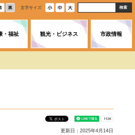
ト
文字サイズ
内
検
索
康・福祉
観光・ビジネス
市政情報
・浄化槽
生活安全情報
ごみ・リサイクル
スポーツ
後期高齢者医療制度
農林水産業
みやま市の紹介
空き家・住宅・市営住宅
介護保険
バイオマスセンター「ルフラ
市のさまざまな計画
ン」
政参加
イルス感染症に
ペット・動物・環境
市へのご意見・パブリックコ
人情報保護制度
とびうめネット
メント
通貨
と納税
附属機関
更新日：2025年4月14日