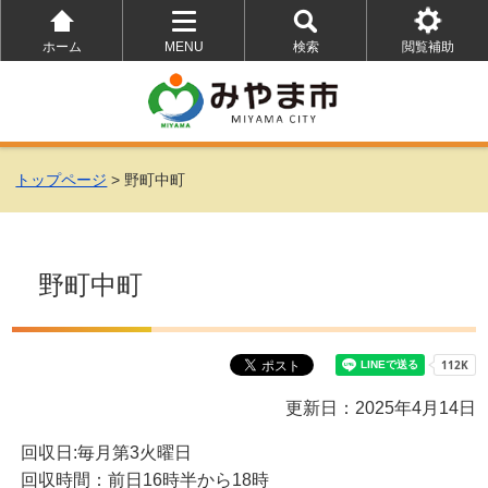
ホーム
MENU
検索
閲覧補助
を
を
を
開
開
開
く
く
く
トップページ
> 野町中町
野町中町
更新日：2025年4月14日
回収日:毎月第3火曜日
回収時間：前日16時半から18時