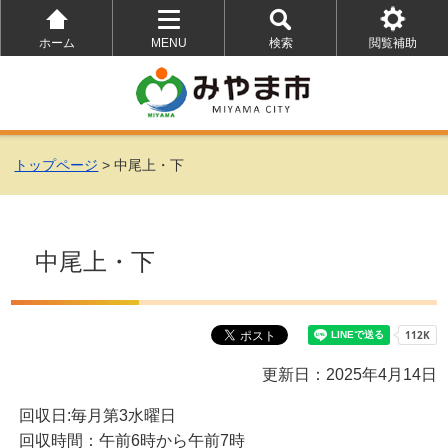
ホーム
MENU
検索
閲覧補助
を
を
を
開
開
開
く
く
く
トップページ
> 中尾上・下
中尾上・下
更新日：2025年4月14日
回収日:毎月第3水曜日
回収時間：午前6時から午前7時