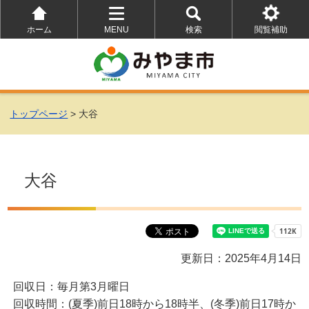
ホーム
MENU
検索
閲覧補助
を
を
を
開
開
開
く
く
く
トップページ
> 大谷
大谷
更新日：2025年4月14日
回収日：毎月第3月曜日
回収時間：(夏季)前日18時から18時半、(冬季)前日17時か