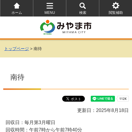
ホーム
MENU
検索
閲覧補助
を
を
を
開
開
開
く
く
く
トップページ
> 南待
南待
更新日：2025年8月18日
回収日：毎月第3月曜日
回収時間：午前7時から午前7時40分