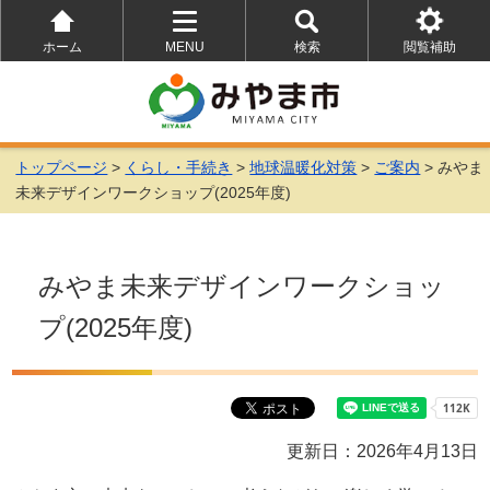
ホーム
MENU
検索
閲覧補助
を
を
を
開
開
開
く
く
く
トップページ
>
くらし・手続き
>
地球温暖化対策
>
ご案内
> みやま
未来デザインワークショップ(2025年度)
みやま未来デザインワークショッ
プ(2025年度)
更新日：2026年4月13日