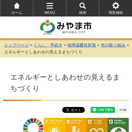
ホーム
MENU
検索
閲覧補助
を
を
を
開
開
開
く
く
く
トップページ
>
くらし・手続き
>
地球温暖化対策
>
市の取り組み
>
エネルギーとしあわせの見えるまちづくり
エネルギーとしあわせの見えるま
ちづくり