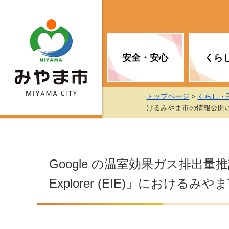
安全・安心
くら
トップページ
>
くらし・
お知らせ（安全・安心）
届け出・証明
子育て
医療
観光情報
市の政策
けるみやま市の情報公開
消防
地球温暖化対策
文化
福祉
統計情報
入札・契約
Google の温室効果ガス排出量推計ツール
移住・定住支援
予防接種
選挙
Explorer (EIE)」におけ
地球温暖化対策
労働・雇用
行政改革