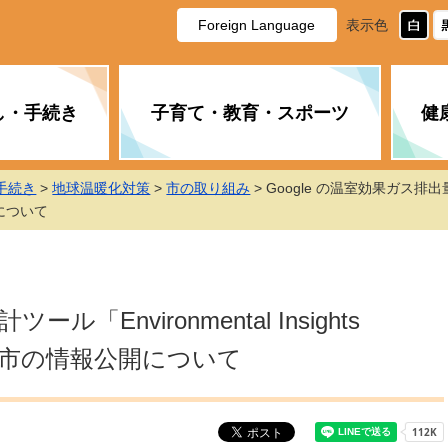
Foreign Language
表示色
し・手続き
子育て・教育・スポーツ
健
手続き
>
地球温暖化対策
>
市の取り組み
> Google の温室効果ガス排出量推計ツ
休日・夜間の急病
税金
教育
国民健康保険
企業誘致に関すること
市長の部屋
防災
水道・下水道
生涯学習
計画
商工業
市役所ご案内
について
PM2.5について
年金
障がい者福祉
財政状況
オスプレイ
道路・水路
高齢者福祉
広報・広聴
土木・建築
広告事業
「Environmental Insights
各種相談
市民活動・市
新型コロナウ
健康づくり
職員・人事
情報公開と個
るみやま市の情報公開について
ついて
公共交通
デジタル地域
みやま市議会
企業版ふるさ