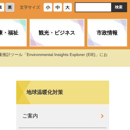
ト
文字サイズ
内
検
索
康・福祉
観光・ビジネス
市政情報
ール「Environmental Insights Explorer (EIE)」にお
・浄化槽
生活安全情報
ごみ・リサイクル
スポーツ
後期高齢者医療制度
農林水産業
みやま市の紹介
空き家・住宅・市営住宅
介護保険
バイオマスセンター「ルフラ
市のさまざまな計画
ン」
地球温暖化対策
政参加
イルス感染症に
ペット・動物・環境
市へのご意見・パブリックコ
人情報保護制度
とびうめネット
メント
通貨
ご案内
と納税
附属機関