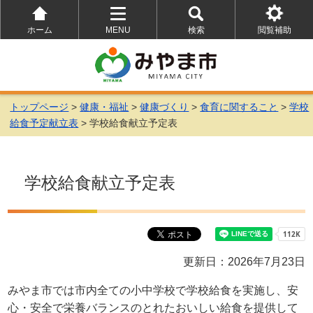
ホーム
MENU
検索
閲覧補助
を
を
を
開
開
開
く
く
く
トップページ
>
健康・福祉
>
健康づくり
>
食育に関すること
>
学校
給食予定献立表
> 学校給食献立予定表
学校給食献立予定表
更新日：2026年7月23日
みやま市では市内全ての小中学校で学校給食を実施し、安
心・安全で栄養バランスのとれたおいしい給食を提供して