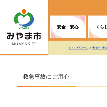
安全・安心
くら
お知らせ（安全・安心）
届け出・証明
子育て
医療
観光情報
市の政策
トップページ
>
安全・安
消防
地球温暖化対策
文化
福祉
統計情報
入札・契約
救急事故にご用心
移住・定住支援
予防接種
選挙
地球温暖化対策
労働・雇用
行政改革