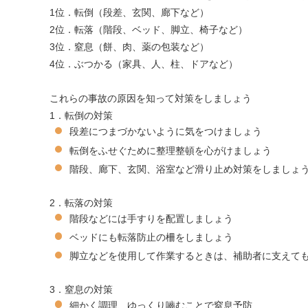
1位．転倒（段差、玄関、廊下など）
2位．転落（階段、ベッド、脚立、椅子など）
3位．窒息（餅、肉、薬の包装など）
4位．ぶつかる（家具、人、柱、ドアなど）
これらの事故の原因を知って対策をしましょう
1．転倒の対策
段差につまづかないように気をつけましょう
転倒をふせぐために整理整頓を心がけましょう
階段、廊下、玄関、浴室など滑り止め対策をしましょ
2．転落の対策
階段などには手すりを配置しましょう
ベッドにも転落防止の柵をしましょう
脚立などを使用して作業するときは、補助者に支えて
3．窒息の対策
細かく調理、ゆっくり嚙むことで窒息予防