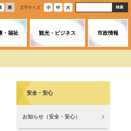
ト
文字サイズ
内
検
索
康・福祉
観光・ビジネス
市政情報
・浄化槽
生活安全情報
ごみ・リサイクル
スポーツ
後期高齢者医療制度
農林水産業
みやま市の紹介
空き家・住宅・市営住宅
介護保険
バイオマスセンター「ルフラ
市のさまざまな計画
ン」
安全・安心
政参加
イルス感染症に
ペット・動物・環境
市へのご意見・パブリックコ
人情報保護制度
とびうめネット
メント
通貨
お知らせ（安全・安心）
と納税
附属機関