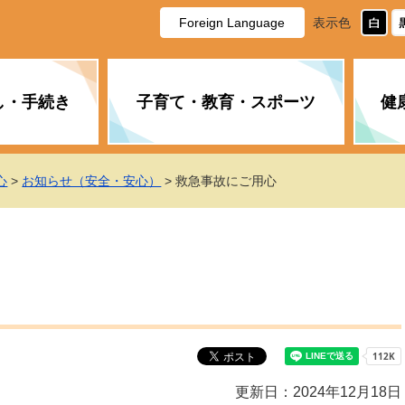
Foreign Language
表示色
し・手続き
子育て・教育・スポーツ
健
休日・夜間の急病
税金
教育
国民健康保険
企業誘致に関すること
市長の部屋
防災
水道・下水道
生涯学習
計画
商工業
市役所ご案内
心
>
お知らせ（安全・安心）
> 救急事故にご用心
PM2.5について
年金
障がい者福祉
財政状況
オスプレイ
道路・水路
高齢者福祉
広報・広聴
土木・建築
広告事業
各種相談
市民活動・市
新型コロナウ
健康づくり
職員・人事
情報公開と個
ついて
公共交通
デジタル地域
みやま市議会
企業版ふるさ
更新日：2024年12月18日