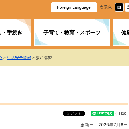
Foreign Language
表示色
し・手続き
子育て・教育・スポーツ
健
休日・夜間の急病
税金
教育
国民健康保険
企業誘致に関すること
市長の部屋
防災
水道・下水道
生涯学習
計画
商工業
市役所ご案内
心
>
生活安全情報
> 救命講習
PM2.5について
年金
障がい者福祉
財政状況
オスプレイ
道路・水路
高齢者福祉
広報・広聴
土木・建築
広告事業
各種相談
市民活動・市
新型コロナウ
健康づくり
職員・人事
情報公開と個
ついて
公共交通
デジタル地域
みやま市議会
企業版ふるさ
更新日：2026年7月6日