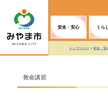
安全・安心
くら
お知らせ（安全・安心）
届け出・証明
子育て
医療
観光情報
市の政策
トップページ
>
安全・安
消防
地球温暖化対策
文化
福祉
統計情報
入札・契約
救命講習
移住・定住支援
予防接種
選挙
地球温暖化対策
労働・雇用
行政改革