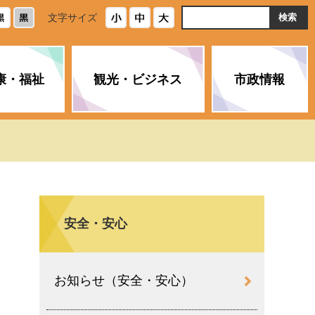
ト
文字サイズ
内
検
索
康・福祉
観光・ビジネス
市政情報
・浄化槽
生活安全情報
ごみ・リサイクル
スポーツ
後期高齢者医療制度
農林水産業
みやま市の紹介
空き家・住宅・市営住宅
介護保険
バイオマスセンター「ルフラ
市のさまざまな計画
ン」
安全・安心
政参加
イルス感染症に
ペット・動物・環境
市へのご意見・パブリックコ
人情報保護制度
とびうめネット
メント
通貨
お知らせ（安全・安心）
と納税
附属機関