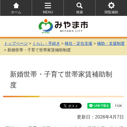
ホーム
MENU
検索
閲覧補助
を
を
を
開
開
開
く
く
く
トップページ
>
くらし・手続き
>
移住・定住支援
>
補助・支援制度
> 新婚世帯・子育て世帯家賃補助制度
新婚世帯・子育て世帯家賃補助制
度
更新日：2026年4月7日