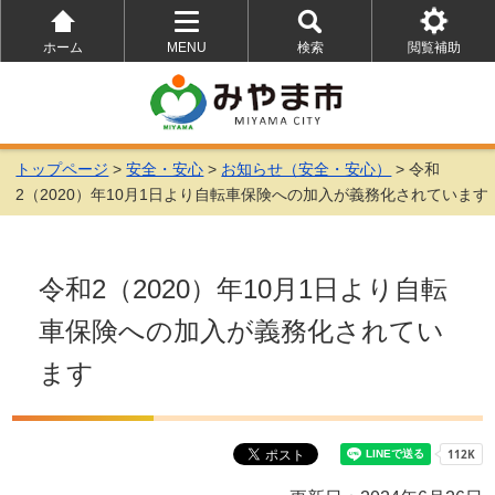
ホーム
MENU
検索
閲覧補助
を
を
を
開
開
開
く
く
く
トップページ
>
安全・安心
>
お知らせ（安全・安心）
> 令和
2（2020）年10月1日より自転車保険への加入が義務化されています
令和2（2020）年10月1日より自転
車保険への加入が義務化されてい
ます