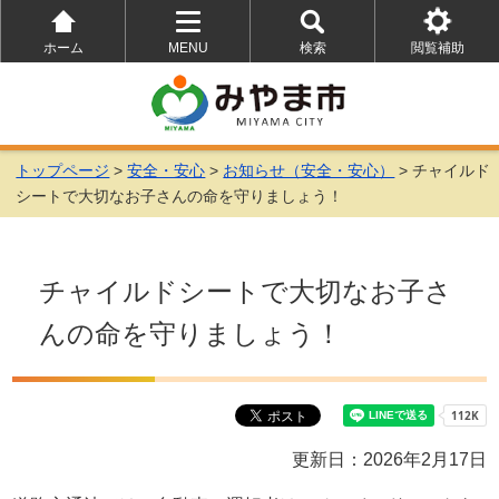
ホーム
MENU
検索
閲覧補助
を
を
を
開
開
開
く
く
く
トップページ
>
安全・安心
>
お知らせ（安全・安心）
> チャイルド
シートで大切なお子さんの命を守りましょう！
チャイルドシートで大切なお子さ
んの命を守りましょう！
更新日：2026年2月17日