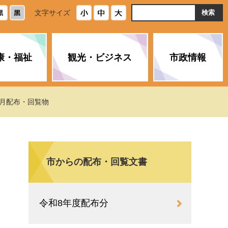
ト
文字サイズ
内
検
索
康・福祉
観光・ビジネス
市政情報
・浄化槽
生活安全情報
ごみ・リサイクル
スポーツ
後期高齢者医療制度
農林水産業
みやま市の紹介
6月配布・回覧物
空き家・住宅・市営住宅
介護保険
バイオマスセンター「ルフラ
市のさまざまな計画
ン」
市からの配布・回覧文書
政参加
イルス感染症に
ペット・動物・環境
市へのご意見・パブリックコ
人情報保護制度
とびうめネット
メント
通貨
令和8年度配布分
と納税
附属機関