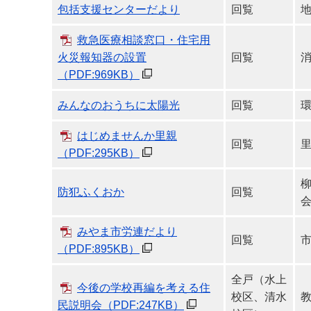
包括支援センターだより
回覧
救急医療相談窓口・住宅用
火災報知器の設置
回覧
（PDF:969KB）
みんなのおうちに太陽光
回覧
はじめませんか里親
回覧
（PDF:295KB）
防犯ふくおか
回覧
みやま市労連だより
回覧
（PDF:895KB）
全戸（水上
今後の学校再編を考える住
校区、清水
民説明会
（PDF:247KB）