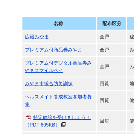
デジタルマップ
名称
配布区分
広報みやま
全戸
プレミアム付商品券みやま
全戸
プレミアム付デジタル商品券み
全戸
やまスマイルペイ
みやま市総合防災訓練
回覧
ヘルスメイト養成教室参加者募
回覧
集
特定健診を受けましょう！
回覧
（PDF:605KB）