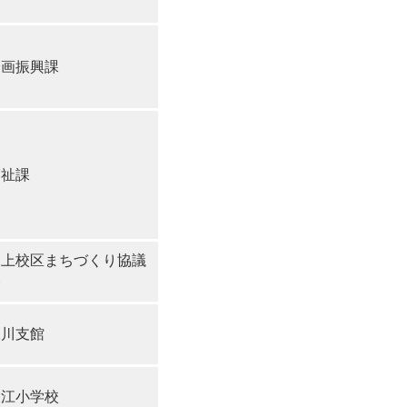
企画振興課
福祉課
水上校区まちづくり協議
会
二川支館
大江小学校