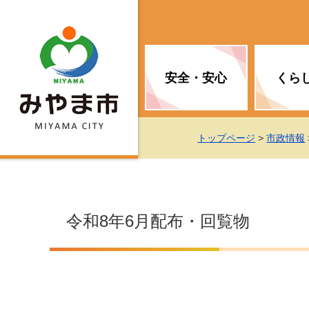
安全・安心
くら
お知らせ（安全・安心）
届け出・証明
子育て
医療
観光情報
市の政策
トップページ
>
市政情報
消防
地球温暖化対策
文化
福祉
統計情報
入札・契約
令和8年6月配布・回覧物
移住・定住支援
予防接種
選挙
地球温暖化対策
労働・雇用
行政改革