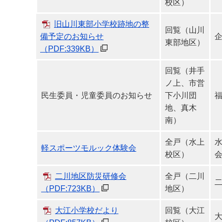
校区）
旧山川東部小学校跡地の整
回覧（山川
備予定のお知らせ
東部地区）
（PDF:339KB）
回覧（井手
ノ上、市営
民生委員・児童委員のお知らせ
下小川団
地、真木
南）
全戸（水上
軽スポーツモルック体験会
校区）
二川地区防災研修会
全戸（二川
（PDF:723KB）
地区）
大江小学校だより
回覧（大江