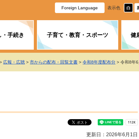
Foreign Language
表示色
し・手続き
子育て・教育・スポーツ
健
休日・夜間の急病
税金
教育
国民健康保険
企業誘致に関すること
市長の部屋
防災
水道・下水道
生涯学習
計画
商工業
市役所ご案内
>
広報・広聴
>
市からの配布・回覧文書
>
令和8年度配布分
> 令和8年
PM2.5について
年金
障がい者福祉
財政状況
オスプレイ
道路・水路
高齢者福祉
広報・広聴
土木・建築
広告事業
各種相談
市民活動・市
新型コロナウ
健康づくり
職員・人事
情報公開と個
ついて
公共交通
デジタル地域
みやま市議会
企業版ふるさ
更新日：2026年6月1日