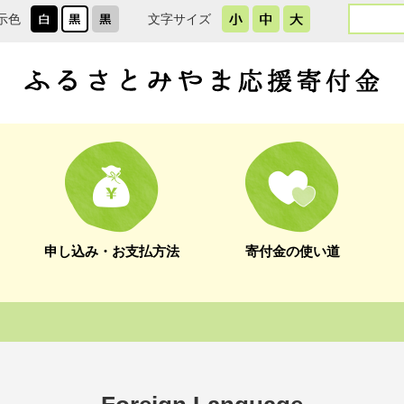
ト
示色
文字サイズ
内
検
索
申し込み・お支払方法
寄付金の使い道